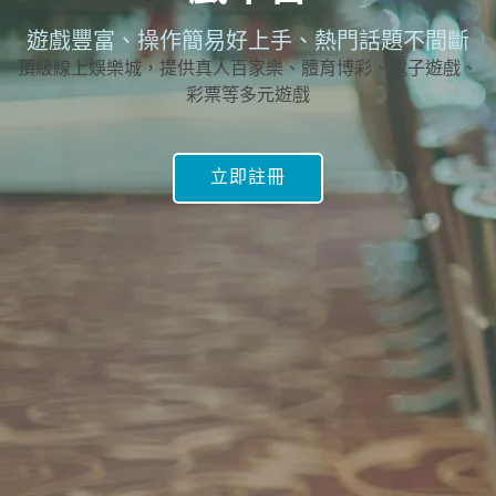
遊戲豐富、操作簡易好上手、熱門話題不間斷
頂級線上娛樂城，提供真人百家樂、體育博彩、電子遊戲、
彩票等多元遊戲
立即註冊