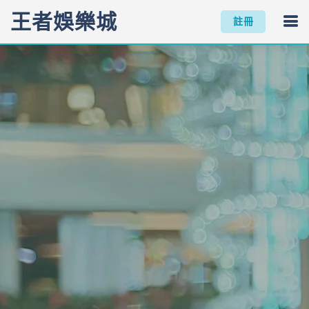
王者娛樂城
註冊