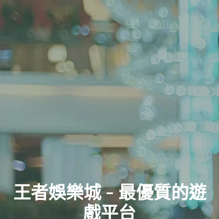
王者娛樂城 - 最優質的遊
戲平台